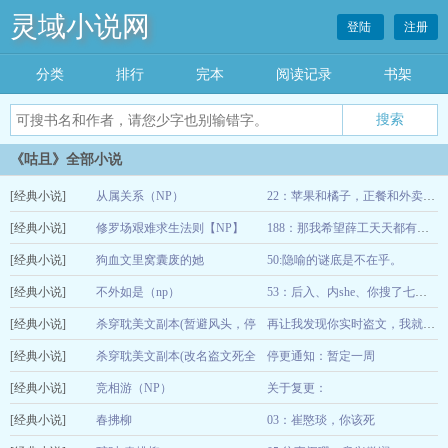
灵域小说网
登陆
注册
分类
排行
完本
阅读记录
书架
《咕且》全部小说
[经典小说]
从属关系（NP）
22：苹果和橘子，正餐和外卖，于斐和俞棐。
[经典小说]
修罗场艰难求生法则【NP】
02-14
188：那我希望薛工天天都有好心情。
[经典小说]
狗血文里窝囊废的她
50:隐喻的谜底是不在乎。
02-21
[经典小说]
不外如是（np）
12-15
53：后入、内she、你搜了七十四次。
[经典小说]
杀穿耽美文副本(暂避风头，停
12-15
再让我发现你实时盗文，我就再删文喽
[经典小说]
更一周）
杀穿耽美文副本(改名盗文死全
停更通知：暂定一周
12-15
[经典小说]
家）
竞相游（NP）
关于复更：
12-15
[经典小说]
春拂柳
03：崔愍琰，你该死
12-13