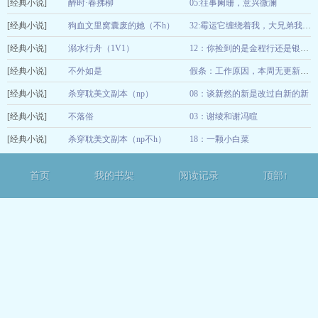
[经典小说]
醉时·春拂柳
05:往事阑珊，意兴微澜
12-13
[经典小说]
狗血文里窝囊废的她（不h）
12-13
32:霉运它缠绕着我，大兄弟我看你眼熟啊！
[经典小说]
溺水行舟（1V1）
12-13
12：你捡到的是金程行还是银程行？是ai哭鬼程行！
[经典小说]
不外如是
12-13
假条：工作原因，本周无更新（1月5号复更）
[经典小说]
杀穿耽美文副本（np）
08：谈新然的新是改过自新的新
12-30
[经典小说]
不落俗
03：谢绫和谢冯暄
12-13
[经典小说]
杀穿耽美文副本（np不h）
18：一颗小白菜
12-13
12-12
首页
我的书架
阅读记录
顶部↑