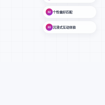
个性偏好匹配
02
沉浸式互动体验
03