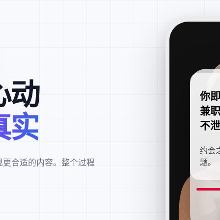
心动
你
兼
真实
不
约会
现更合适的内容。整个过程
题。